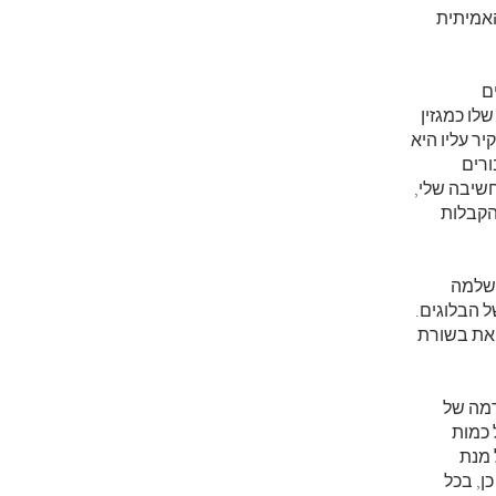
האמיתית
ם
 מעצם המהות שלו כמגזין
ר עליו היא
כן עם חיבורים
שיבה שלי,
הקבלות
שלמה
כחי של הבלוגים.
 את בשורת
רמה של
 על כמות
, vox וסטייליסט, על מנת
ן, בכל