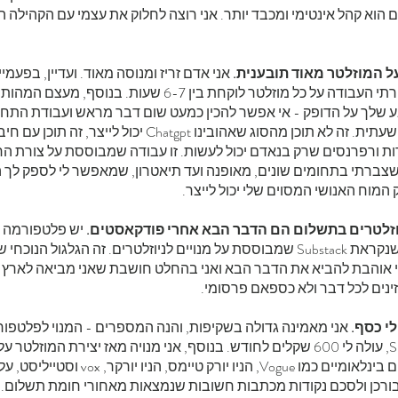
ם הוא קהל אינטימי ומכבד יותר. אני רוצה לחלוק את עצמי עם הקהילה 
אני אדם זריז ומנוסה מאוד. ועדיין, בפעמיי
האחרונות שספרתי העבודה על כל מוזלטר לוקחת בין 6-7 שעות. בנוסף,
לך על הדופק - אי אפשר להכין כמעט שום דבר מראש ועבודת התחקי
יומיומית אם לא שעתית. זה לא תוכן מהסוג שאהובינו Chatgpt יכול לייצר, זה תו
ות ורפרנסים שרק בנאדם יכול לעשות. זו עבודה שמבוססת על צורת הח
צברתי בתחומים שונים, מאופנה ועד תיאטרון, שמאפשר לי לספק לך 
המוח האנושי המסוים שלי יכול לייצר.
יש פלטפורמה 
ומאוד מצליחה שנקראת Substack שמבוססת על מנויים לניוזלטרים. זה הגלגול הנו
י אוהבת להביא את הדבר הבא ואני בהחלט חושבת שאני מביאה לארץ
זינים לכל דבר ולא כספאם פרסומי.
אני מאמינה גדולה בשקיפות, והנה המספרים - המנוי לפלטפו
הניוזלטר Smoove, עולה לי 600 שקלים לחודש. בנוסף, אני מנויה מאז יצירת המוזלטר
גדולה של מגזינים בינלאומיים כמו Vogue, הניו יורק טיימס, הניו יורקר
ורכן ולסכם נקודות מכתבות חשובות שנמצאות מאחורי חומת תשלום. כ