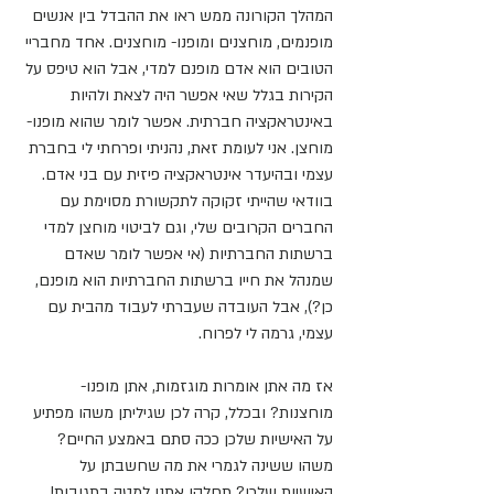
המהלך הקורונה ממש ראו את ההבדל בין אנשים 
מופנמים, מוחצנים ומופנו- מוחצנים. אחד מחבריי 
הטובים הוא אדם מופנם למדי, אבל הוא טיפס על 
הקירות בגלל שאי אפשר היה לצאת ולהיות 
באינטראקציה חברתית. אפשר לומר שהוא מופנו- 
מוחצן. אני לעומת זאת, נהניתי ופרחתי לי בחברת 
עצמי ובהיעדר אינטראקציה פיזית עם בני אדם. 
בוודאי שהייתי זקוקה לתקשורת מסוימת עם 
החברים הקרובים שלי, וגם לביטוי מוחצן למדי 
ברשתות החברתיות (אי אפשר לומר שאדם 
שמנהל את חייו ברשתות החברתיות הוא מופנם, 
כן?), אבל העובדה שעברתי לעבוד מהבית עם 
עצמי, גרמה לי לפרוח. 
אז מה אתן אומרות מוגזמות, אתן מופנו- 
מוחצנות? ובכלל, קרה לכן שגיליתן משהו מפתיע 
על האישיות שלכן ככה סתם באמצע החיים? 
משהו ששינה לגמרי את מה שחשבתן על 
האישיות שלכן? תחלקו אתנו למטה בתגובות! 