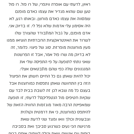
ראיון, לדעתי עם אופרה ווינפרי, של רו פול. רו פול 
טען שם שהוא מגדיר את עצמו כאדם מופנם 
שמסווה את עצמו כאדם מוחצן. ובאותו רגע, לא 
היה אסימון עלי אדמות שלא נפל לי. זו בדיוק אני. 
אדם מופנם, על גבול המתבודד שהצורך שלו 
לשרוד את האינטראקציות החברתיות הוציאו ממנו 
מעין מוחצנות מופרזת. סוג של פיצוי. כלומר, זה 
לא בדיוק מה שרו פול אמר, אבל זו הפרשנות 
שאני נתתי לתופעה על פי התפיסה שלי את 
המנגנונים שלה כפי שהם מתבטאים אצלי. 
יכול להיות שאתן גם כל החיים חשתן את הפיצול 
הזה בין התחושה שאתן נתפסות כמוחצנות אבל 
בעצם כל מה שבא לכן זה לשבת בבית לבד עם 
שקיות חטיפים מול הנטפליקס? לדעתי, זו תופעה 
שמאפיינת הרבה מאוד מוגזמות החוויה הזאת של 
להיתפס כמוחצנת, כי את דרמטית וקולנית 
וצבעונית וכולך וואו ומצד שני לדעת שאת 
מרגישה הכי נעים כשרגוע סביבך ואת בסביבה 
ביתית עם אנשים שאת יכולה לשתוק איתם בכיף. 