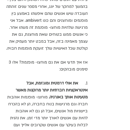
בהמשך למחקר של יונג, אחרי מספר שנים זוהתה 
העובדה שיש אנשים שהם איפשהו באמצע בין 
מופנמים ומוחצנים והם כונו ambivert. אבל אני 
מרגישה שלהיות מוחצו- מופנמת זה משהו אחר. 
כי אנשים ממש בטוחים שאת מוחצנת, גם את 
עצמך מאמינה בזה, אבל במבט יותר מעמיק את 
קולטת שכל האישיות שלך זועקת מופנמות חבויה.
אז איך תדעי אם את גם מוחצו- מופנמת? אלו 3 
סימנים מובהקים:
1.      
את אולי דרמטית ומוגזמת, אבל 
אינטראקציות חברתיות יותר מרוקנות מאשר 
מטעינות אותך באנרגיה.
 מוחצו- מופנמות אוהבות 
חברה וגם מרגישות בנוח בחברה, הן לא בהכרח 
ביישניות מול אנשים, אבל הן גם לא אוהבות 
להיות עם אנשים לאורך יותר מדי זמן. את נהנית 
לבלות בעיקר עם אנשים שקרובים אלייך ועם 