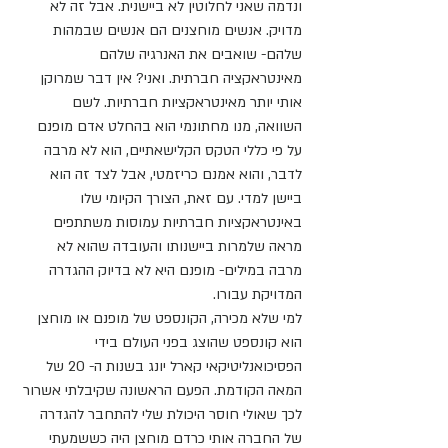
ונדמה שאני לחלוטין לא ביישנית. אבל זה לא 
מדויק. אנשים מוחצנים הם אנשים שבמהות 
שלהם- שואבים את האנרגיה שלהם 
מאינטראקציה חברתית. ואני? אין דבר שמרוקן 
אותי יותר מאינטראקציות חברתיות. לשם 
השוואה, מנו מחתונמי הוא בהחלט אדם מופנם 
על פי כללי הטקס הקלישאתיים, הוא לא מרבה 
לדבר, והוא אמנם כריזמטי, אבל לצד זה הוא 
ביישן למדי. עם זאת, הצורך הקיומי שלו 
באינטראקציות חברתיות עמוסות משתתפים 
מראה שלמרות ביישנותו והעובדה שהוא לא 
מרבה במילים- מופנם היא לא בדיוק ההגדרה 
המדויקת עבורו. 
למי שלא מכירה, הקונספט של מופנם או מוחצן 
הוא קונספט שהוצג בפני העולם בידי 
הפסיכואנליטיקאי קארל יונג בשנות ה- 20 של 
המאה הקודמת. הפעם הראשונה שקיבלתי אשרור 
לכך שאולי חוסר היכולת שלי להתחבר להגדרה 
של החברה אותי כרדם מוחצן היה כששמעתי 