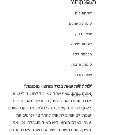
מופנמת?
עושה קריירה
לוקחת ביס
סופרת מזומנים
יוצאת בחוץ
צומחת פנימה
מכניסה לסל
סופגת תרבות
שמה פודרה
בונה קשר
יכול להיות שאת בכלל מוחצו- מופנמת?
אני חושבת שאף אחד לא יכול לחשוד בי שאני 
מועדון המוגזמות
אדם מופנם. אני קולנית, דרמטית, מאוד נוכחות, 
לא עדינה. נו בקיצור, חנה לסלאו. אבל עם השנים 
שמתי לב שהיכולת שלי להתחבר לנרטיב של 
עצמי כאדם מוחצן היא מאוד מוגבלת. נכון אני 
מפיקה את כמויות הרעש הנדרשות מאדם מוחצן 