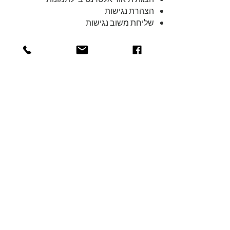
הצהרת נגישות
שליחת משוב נגישות
פרטי רכז/ת נגישות
בחברה:
אם במהלך הגלישה באתר נתקלתם בקושי
בנושא נגישות, צוות הנגישות של החברה
עומד לרשותכם במגוון ערוצים לפנייה
בנושאי נגישות, נשמח לקבל מכם משוב.
פרטי רכז/ת נגישות בחברה:
יעל רגב
yaelitregev@gmail.com
משלוח דואר ת"ד 11460, תל אביב
yaelitregev@gmail.com